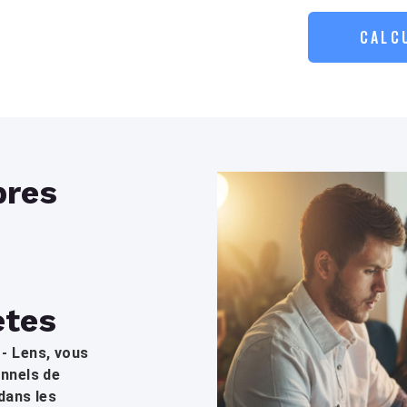
CALC
res
ètes
- Lens, vous
onnels de
dans les