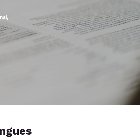
nal,
angues