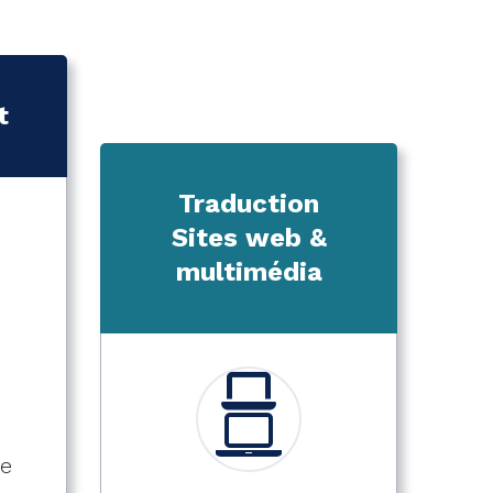
t
Traduction
Sites web &
multimédia
te