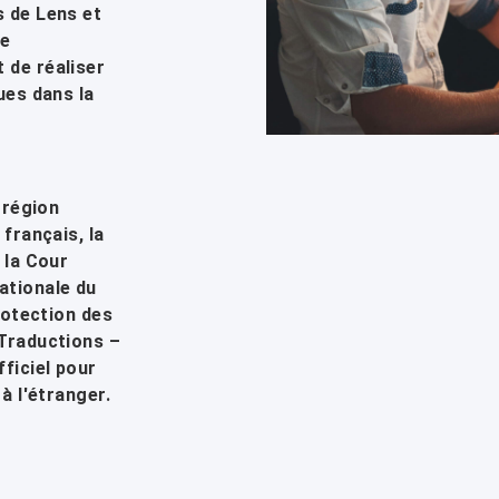
s de Lens et
de
 de réaliser
ues dans la
 région
français, la
 la Cour
ationale du
rotection des
 Traductions –
ficiel pour
à l'étranger.