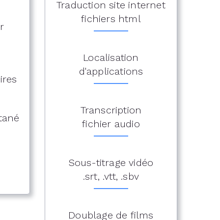
Traduction site internet
fichiers html
r
Localisation
d'applications
ires
Transcription
ltané
fichier audio
Sous-titrage vidéo
.srt, .vtt, .sbv
Doublage de films