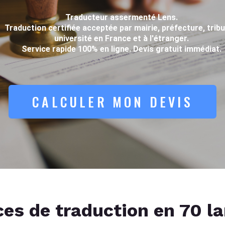
Traducteur assermenté Lens.
Traduction certifiée acceptée par mairie, préfecture, tribu
université en France et à l'étranger.
Service rapide 100% en ligne. Devis gratuit immédiat.
CALCULER MON DEVIS
ces de traduction en 70 l